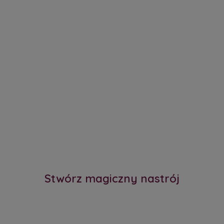
Stwórz magiczny nastrój
Bezprzewodowe Lampki do Pokoju Malucha - Kreatywne
Oświetlenie na Dobranoc